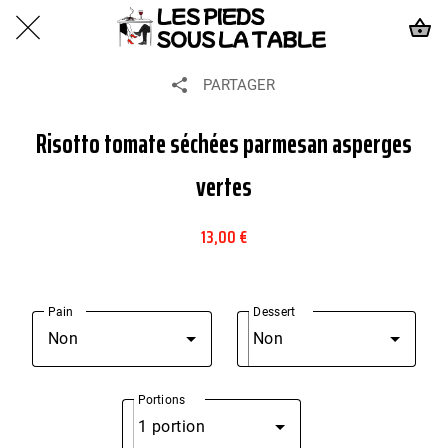
PARTAGER
Risotto tomate séchées parmesan asperges
vertes
13,00 €
Pain
Dessert
Non
Non
Portions
1 portion